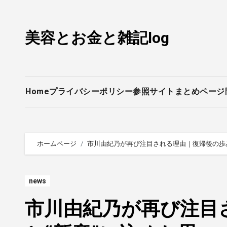
内
容
美容とお金と雑記log
を
ス
キ
ッ
プ
Home
プライバシーポリシー
参照サイトまとめページ
ホームページ
市川由紀乃が再び注目される理由｜復帰後の歩み
news
市川由紀乃が再び注目