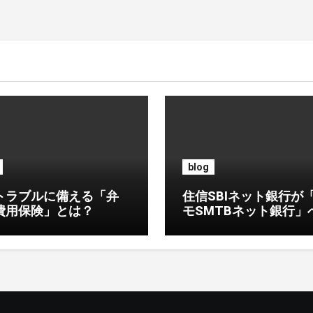
blog
トラブルに備える「弁
住信SBIネット銀行が
費用保険」とは？
モSMTBネット銀行」
ポイント連携で金融サ
ス刷新