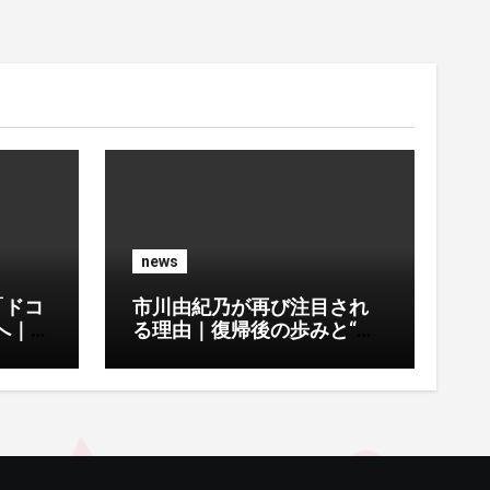
news
「ドコ
市川由紀乃が再び注目され
へ｜d
る理由｜復帰後の歩みと“新
ービ
章”に込めた思い