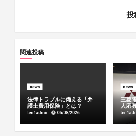
ゲ
投
ー
シ
ョ
関連投稿
ン
news
news
法律トラブルに備える「弁
三菱電
護士費用保険」とは？
人応
の狙
ten1admin
05/08/2026
ten1ad