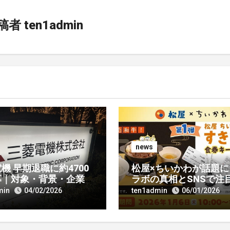
稿者
ten1admin
news
機 早期退職に約4700
松屋×ちいかわが話題に
募｜対象・背景・企業
ラボの真相とSNSで注
いを徹底解説
れる理由とは？
min
04/02/2026
ten1admin
06/01/2026