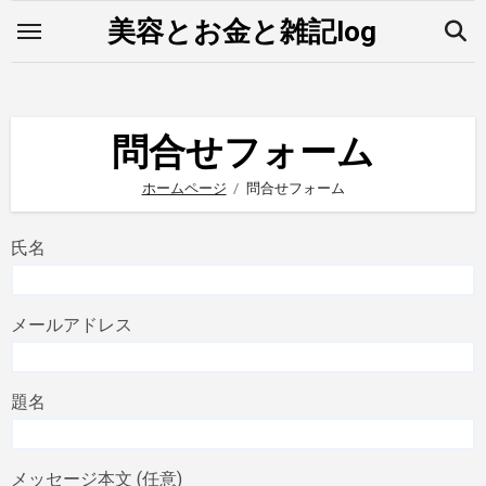
内
美容とお金と雑記log
容
を
ス
キ
問合せフォーム
ッ
ホームページ
問合せフォーム
プ
氏名
メールアドレス
題名
メッセージ本文 (任意)