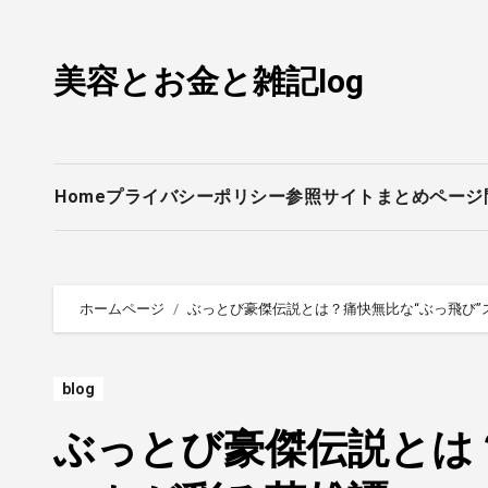
内
容
美容とお金と雑記log
を
ス
キ
ッ
プ
Home
プライバシーポリシー
参照サイトまとめページ
ホームページ
ぶっとび豪傑伝説とは？痛快無比な“ぶっ飛び”
blog
ぶっとび豪傑伝説とは