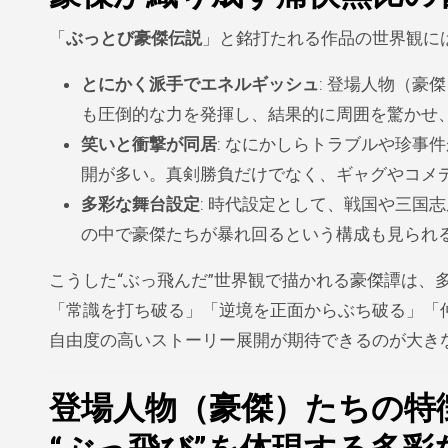
「
ぶっとび豪傑伝説
」と銘打たれる作品の世界観に
とにかく派手でエネルギッシュ
: 登場人物（
も圧倒的な力を発揮し、結果的に周囲を驚かせ
笑いと衝撃が同居
: なにかしらトラブルや珍事
開が多い。真剣勝負だけでなく、ギャグやコメ
多彩な舞台設定
: 時代設定として、戦国や三国
の中で豪傑たちが暴れ回るという構成も見られ
こうした“ぶっ飛んだ”世界観で描かれる豪傑譚は、
「常識を打ち破る」「逆境を正面からぶち破る」「
自由度の高いストーリー展開が期待できるのが大き
登場人物（豪傑）たちの特