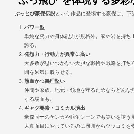
“ぶっ飛び”を体現する多
ぶっとび豪傑伝説
という作品に登場する豪傑は、下
パワー型
単純な腕力や身体能力が規格外。家や岩を持ち
誇る。
発想力・行動力が異常に高い
大多数が思いつかない大胆な戦術や戦略を打ち
囲を呆気に取らせる。
熱血かつ義理堅い
仲間や家族、地元・領地を守るためならどんな
する場面も。
ギャグ要素・コミカル演出
豪傑同士のケンカや競争シーンでも笑いを誘う展
大真面目にやっているのに周囲からツッコミを