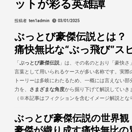
ットが彩る英雄譚
投稿者
ten1admin
03/01/2025
ぶっとび豪傑伝説とは？
痛快無比な“ぶっ飛び”ス
「
ぶっとび豪傑伝説
」は、その名のとおり「豪快さ
言葉として用いられるケースが多い名称です。実際
トーリーは多岐にわたるため、一概には言えない部分
力を、
さまざまな角度
から掘り下げて解説していき
（※本記事はフィクションを含むイメージ解説とな
ぶっとび豪傑伝説の世界観
豪傑が織り成す痛快無比の