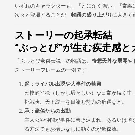
いずれのキャラクターも、「とにかく強い」「常識
次々と登場することが、
物語の盛り上がり
に大きく
ストーリーの起承転結
“ぶっとび”が生む疾走感と
「ぶっとび豪傑伝説」の物語は、
奇想天外な展開
や
ストーリーフレームの一例です。
起：ライバル出現や大事件の勃発
比較的平穏（しかし騒々しい）な日常が続く中
挑戦状、天下統一を目論む勢力の暗躍など。
承：豪傑たちの出動
主人公や仲間が事件に巻き込まれ、あるいは噂
る方法でもお構いなしに動くのが豪傑流。