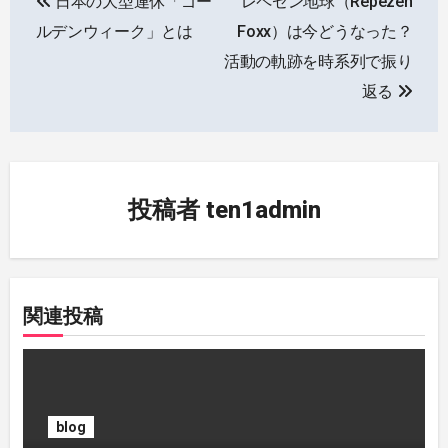
日本の大型連休「ゴー
レペゼン地球（Repezen
稿
ルデンウィーク」とは
Foxx）は今どうなった？
ナ
活動の軌跡を時系列で振り
返る
ビ
ゲ
ー
投稿者
ten1admin
シ
ョ
ン
関連投稿
blog