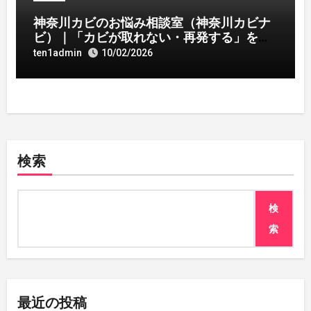
神奈川カビのお悩み相談室（神奈川カビナ
ビ）｜「カビが取れない・再発する」を解
決へ近づける情報サイト
ten1admin
10/02/2026
検索
検
索
最近の投稿