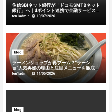
住信SBIネット銀行が「ドコモSMTBネット
銀行」へ｜dポイント連携で金融サービス
刷新
ten1admin
10/07/2026
blog
ラーメンショップが再ブーム？“ラーシ
ョ”人気再燃の理由と注目メニューを徹底解
説
ten1admin
11/05/2026
blog