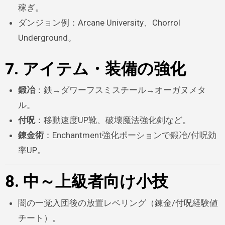
稼ぎ。
ダンジョン例：Arcane University、Chorrol
Underground。
7. アイテム・装備の強化
鍛冶
：鉄→ダワーフスミスチール→オーガヌメタ
ル。
付呪
：移動速度UP靴、破壊魔法強化剣など。
錬金術
：Enchantment強化ポーションで鍛冶/付呪効
率UP。
8. 中～上級者向け小技
闇の一党入団後の放置レベリング（錬金/付呪経験値
チート）。