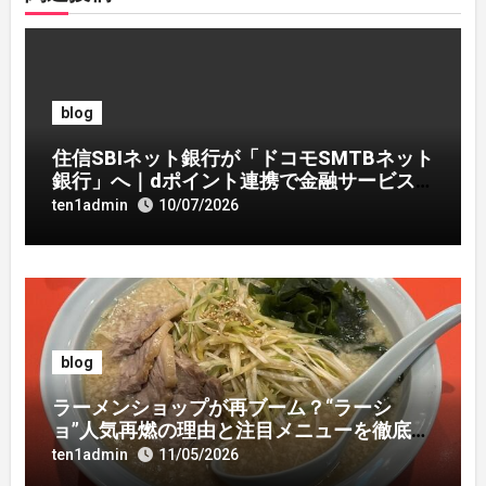
blog
住信SBIネット銀行が「ドコモSMTBネット
銀行」へ｜dポイント連携で金融サービス
刷新
ten1admin
10/07/2026
blog
ラーメンショップが再ブーム？“ラーシ
ョ”人気再燃の理由と注目メニューを徹底解
説
ten1admin
11/05/2026