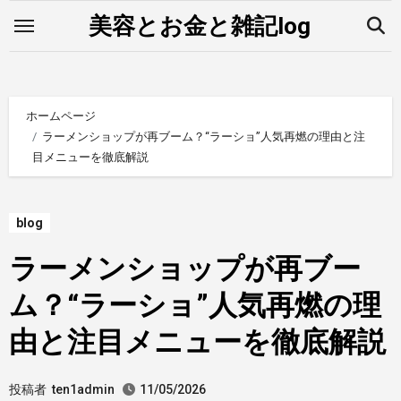
内
美容とお金と雑記log
容
を
ス
キ
ホームページ
ッ
ラーメンショップが再ブーム？“ラーショ”人気再燃の理由と注
目メニューを徹底解説
プ
blog
ラーメンショップが再ブー
ム？“ラーショ”人気再燃の理
由と注目メニューを徹底解説
投稿者
ten1admin
11/05/2026