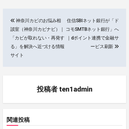
投
神奈川カビのお悩み相
住信SBIネット銀行が「ド
稿
談室（神奈川カビナビ）｜
コモSMTBネット銀行」へ
ナ
「カビが取れない・再発す
｜dポイント連携で金融サ
る」を解決へ近づける情報
ービス刷新
ビ
サイト
ゲ
ー
シ
投稿者
ten1admin
ョ
ン
関連投稿