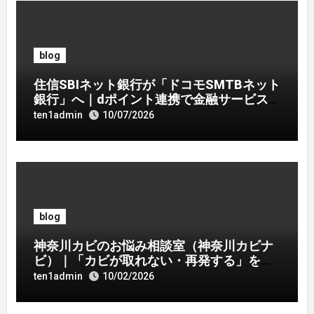
blog
住信SBIネット銀行が「ドコモSMTBネット
銀行」へ｜dポイント連携で金融サービス
刷新
ten1admin
10/07/2026
blog
神奈川カビのお悩み相談室（神奈川カビナ
ビ）｜「カビが取れない・再発する」を解
決へ近づける情報サイト
ten1admin
10/02/2026