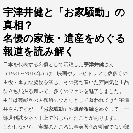
宇津井健と「お家騒動」の
真相？
名優の家族・遺産をめぐる
報道を読み解く
日本を代表する名優として活躍した
宇津井健
さん
（1931～2014年）は、映画やテレビドラマで数多くの
主役・重要な脇役を演じ、その落ち着いた雰囲気と上品
な立ち居振る舞いで、多くのファンを魅了しました。
生前は芸能界の大御所のひとりとして慕われてきた宇津
井さんですが、
「お家騒動」
や
遺産相続
をめぐって、一
部週刊誌やネット上で報じられたことがあります。
しかしながら、実際のところは事実関係が明確でない部