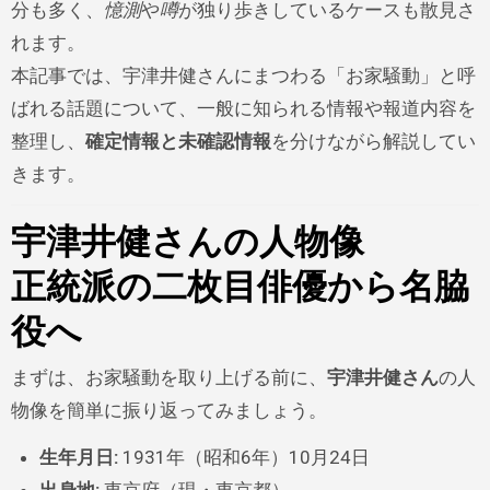
分も多く、
憶測
や
噂
が独り歩きしているケースも散見さ
れます。
本記事では、宇津井健さんにまつわる「お家騒動」と呼
ばれる話題について、一般に知られる情報や報道内容を
整理し、
確定情報と未確認情報
を分けながら解説してい
きます。
宇津井健さんの人物像
正統派の二枚目俳優から名脇
役へ
まずは、お家騒動を取り上げる前に、
宇津井健さん
の人
物像を簡単に振り返ってみましょう。
生年月日:
1931年（昭和6年）10月24日