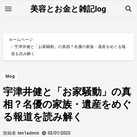
内
美容とお金と雑記log
容
を
ス
キ
ホームページ
ッ
宇津井健と「お家騒動」の真相？名優の家族・遺産をめぐる報
道を読み解く
プ
blog
宇津井健と「お家騒動」の真
相？名優の家族・遺産をめぐ
る報道を読み解く
投稿者
ten1admin
03/01/2025