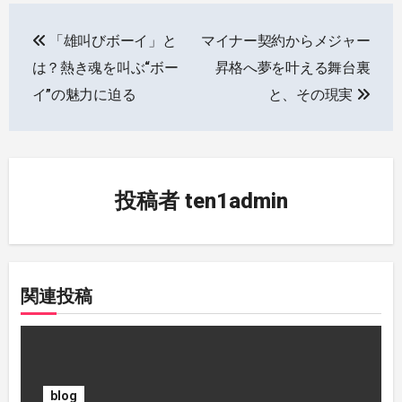
投
「雄叫びボーイ」と
マイナー契約からメジャー
稿
は？熱き魂を叫ぶ“ボー
昇格へ夢を叶える舞台裏
ナ
イ”の魅力に迫る
と、その現実
ビ
ゲ
ー
投稿者
ten1admin
シ
ョ
関連投稿
ン
blog