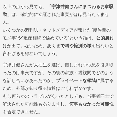
以上の点から見ても、
「宇津井健さんにまつわるお家騒
動」
は、確定的に立証された事実がほぼ見当たりませ
ん。
いくつかの週刊誌・ネットメディアが報じた“親族間の
モメ事”や“遺産相続で揉めている”という話は、
公的裏付
け
が出ていないため、
あくまで噂や憶測の域
を出ないと
言わざるを得ないでしょう。
宇津井健さんが大往生を遂げ、惜しまれつつ息を引き取
ったのは事実ですが、その後の家族・親族間でどのよう
な話し合いがあったのか、
プライベートな領域
に属する
ため、外部が知り得る情報はごくわずかです。
もし何らかのトラブルがあったとしても、当事者同士で
解決された可能性もありますし、
何事もなかった可能性
も否定できません。