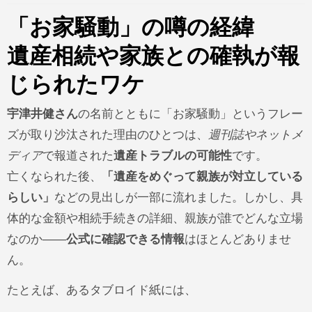
「お家騒動」の噂の経緯
遺産相続や家族との確執が報
じられたワケ
宇津井健さん
の名前とともに「お家騒動」というフレー
ズが取り沙汰された理由のひとつは、
週刊誌やネットメ
ディア
で報道された
遺産トラブルの可能性
です。
亡くなられた後、
「遺産をめぐって親族が対立している
らしい」
などの見出しが一部に流れました。しかし、具
体的な金額や相続手続きの詳細、親族が誰でどんな立場
なのか――
公式に確認できる情報
はほとんどありませ
ん。
たとえば、あるタブロイド紙には、