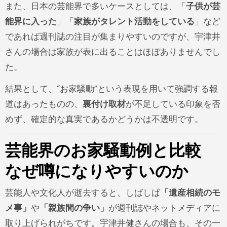
また、日本の芸能界で多いケースとしては、「
子供が芸
能界に入った
」「
家族がタレント活動をしている
」など
であれば週刊誌の注目が集まりやすいのですが、宇津井
さんの場合は家族が表に出ることはほぼありませんでし
た。
結果として、“お家騒動”という表現を用いて強調する報
道はあったものの、
裏付け取材
が不足している印象を否
めず、確定的な真実であるかどうかは不透明です。
芸能界のお家騒動例と比較
なぜ噂になりやすいのか
芸能人や文化人が逝去すると、しばしば
「遺産相続のモ
メ事」
や
「親族間の争い」
が週刊誌やネットメディアに
取り上げられがちです。宇津井健さんの場合も、その一