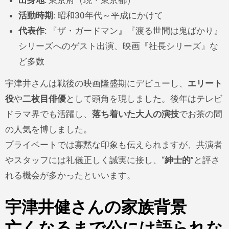
出身地:
東京府（現・東京都）
活動時期:
昭和30年代～平成にかけて
代表作:
『ザ・ガードマン』『渡る世間は鬼ばかり』
シリーズへのゲスト出演、映画『社長シリーズ』な
ど多数
宇津井さんは戦後の映画隆盛期にデビューし、
エリート
役
や
二枚目俳優
として頭角を現しました。後年はテレビ
ドラマ界でも活躍し、
落ち着いた大人の演技
でお茶の間
の人気を博しました。
プライベートでは寡黙な印象も伝えられますが、共演者
やスタッフには礼儀正しく誠実に接し、“
紳士的
”と評さ
れる機会が多かったといいます。
宇津井健さんの家族背景
亡くなるまで公には語られな