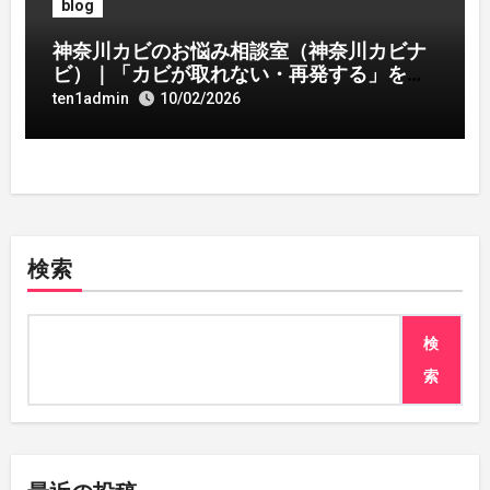
blog
神奈川カビのお悩み相談室（神奈川カビナ
ビ）｜「カビが取れない・再発する」を解
決へ近づける情報サイト
ten1admin
10/02/2026
検索
検
索