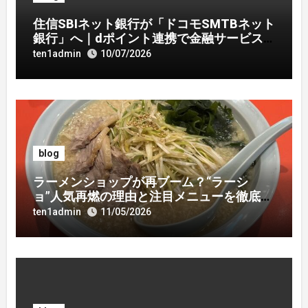
住信SBIネット銀行が「ドコモSMTBネット
銀行」へ｜dポイント連携で金融サービス
刷新
ten1admin
10/07/2026
blog
ラーメンショップが再ブーム？“ラーシ
ョ”人気再燃の理由と注目メニューを徹底解
説
ten1admin
11/05/2026